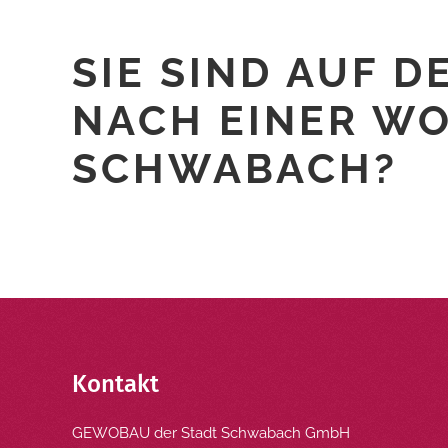
SIE SIND AUF D
NACH EINER W
SCHWABACH?
Kontakt
GEWOBAU der Stadt Schwabach GmbH