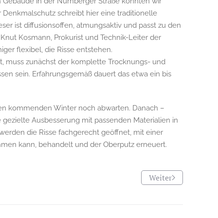
 Gebäude in der Nürnberger Straße konnten wir
r Denkmalschutz schreibt hier eine traditionelle
er ist diffusionsoffen, atmungsaktiv und passt zu den
t Knut Kosmann, Prokurist und Technik-Leiter der
er flexibel, die Risse entstehen.
lt, muss zunächst der komplette Trocknungs- und
en sein. Erfahrungsgemäß dauert das etwa ein bis
 den kommenden Winter noch abwarten. Danach –
ne gezielte Ausbesserung mit passenden Materialien in
rden die Risse fachgerecht geöffnet, mit einer
hmen kann, behandelt und der Oberputz erneuert.
Weiter