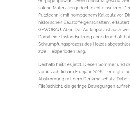
entgegengewirkt. „Beim denkmalgeschützten
solche Materialien jedoch nicht einsetzen. De
Putztechnik mit homogenem Kalkputz vor. Dies
historischen Baustoffeigenschaften“, erläuter
GEWOBAU. Aber: Der Außenputz ist auch wenig
Damit eine Instandsetzung aber dauerhaft hä
Schrumpfungsprozess des Holzes abgeschloss
zwei Heizperioden lang.
Deshalb heißt es jetzt: Diesen Sommer und
voraussichtlich im Frühjahr 2026 – erfolgt ei
Abstimmung mit dem Denkmalschutz. Dabei we
Fließschicht, die geringe Bewegungen aufne