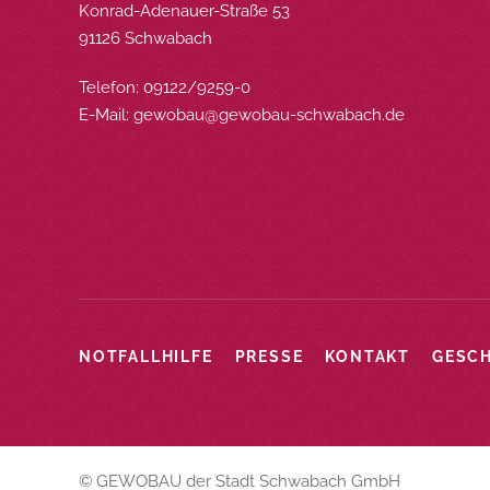
Konrad-Adenauer-Straße 53
91126 Schwabach
Telefon: 09122/9259-0
E-Mail:
gewobau@gewobau-schwabach.de
NOTFALLHILFE
PRESSE
KONTAKT
GESC
© GEWOBAU der Stadt Schwabach GmbH