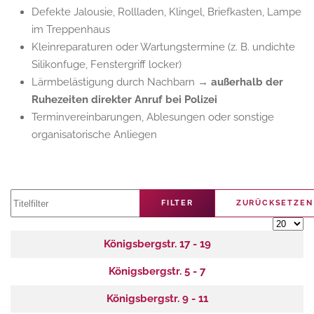
Defekte Jalousie, Rollladen, Klingel, Briefkasten, Lampe
im Treppenhaus
Kleinreparaturen oder Wartungstermine (z. B. undichte
Silikonfuge, Fenstergriff locker)
Lärmbelästigung durch Nachbarn
→ außerhalb der
Ruhezeiten direkter Anruf bei Polizei
Terminvereinbarungen, Ablesungen oder sonstige
organisatorische Anliegen
Titelfilter
FILTER
ZURÜCKSETZEN
Anzeige
Beiträge
Titel
Königsbergstr. 17 - 19
Königsbergstr. 5 - 7
Königsbergstr. 9 - 11